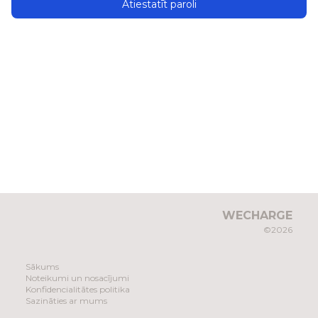
Atiestatīt paroli
WECHARGE
©2026
Sākums
Noteikumi un nosacījumi
Konfidencialitātes politika
Sazināties ar mums