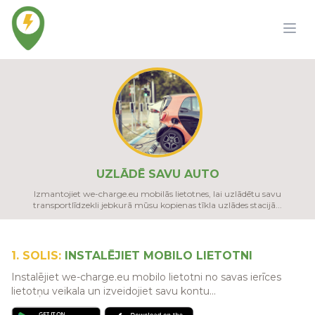
UZLĀDĒ SAVU AUTO
Izmantojiet we-charge.eu mobilās lietotnes, lai uzlādētu savu
transportlīdzekli jebkurā mūsu kopienas tīkla uzlādes stacijā...
1. SOLIS:
INSTALĒJIET MOBILO LIETOTNI
Instalējiet we-charge.eu mobilo lietotni no savas ierīces
lietotņu veikala un izveidojiet savu kontu...