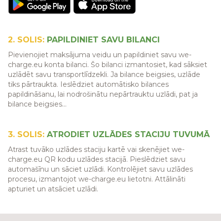
2. SOLIS:
PAPILDINIET SAVU BILANCI
Pievienojiet maksājuma veidu un papildiniet savu we-
charge.eu konta bilanci. Šo bilanci izmantosiet, kad sāksiet
uzlādēt savu transportlīdzekli. Ja bilance beigsies, uzlāde
tiks pārtraukta. Ieslēdziet automātisko bilances
papildināšanu, lai nodrošinātu nepārtrauktu uzlādi, pat ja
bilance beigsies...
3. SOLIS:
ATRODIET UZLĀDES STACIJU TUVUMĀ
Atrast tuvāko uzlādes staciju kartē vai skenējiet we-
charge.eu QR kodu uzlādes stacijā. Pieslēdziet savu
automašīnu un sāciet uzlādi. Kontrolējiet savu uzlādes
procesu, izmantojot we-charge.eu lietotni. Attālināti
apturiet un atsāciet uzlādi.