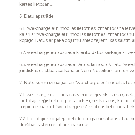
kartes lietošanu.
6. Datu apstrāde
6.1. "we-charge.eu" mobilās lietotnes izmantošana ietver
kā arī ar "we-charge.eu" mobilās lietotnes izmantošanu
kopīgo Datus ar pakalpojumu sniedzējiem, kas saistīti 
6.2. we-charge.eu apstrādā klientu datus saskaņā ar we
6.3. we-charge.eu apstrādā Datus, lai nodrošinātu "we-c
juridiskās saistības saskaņā ar šiem Noteikumiem un we
7. Noteikumu izmaiņas un "we-charge.eu" mobilās lieto
7.1. we-charge.eu ir tiesības vienpusēji veikt izmaiņas
Lietotāja reģistrēto e-pasta adresi, uzskatāms, ka Lieto
turpina izmantot "we-charge.eu" mobilās lietotnes, tiek 
7.2. Lietotājiem ir jālejupielādē programmatūras atjaunin
drošības sistēmas atjauninājumus.