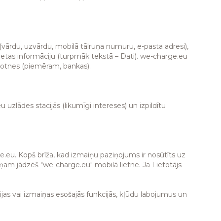
 (vārdu, uzvārdu, mobilā tālruņa numuru, e-pasta adresi),
ietas informāciju (turpmāk tekstā – Dati). we-charge.eu
totnes (piemēram, bankas).
zlādes stacijās (likumīgi intereses) un izpildītu
e.eu. Kopš brīža, kad izmaiņu paziņojums ir nosūtīts uz
iņam jādzēš "we-charge.eu" mobilā lietne. Ja Lietotājs
cijas vai izmaiņas esošajās funkcijās, kļūdu labojumus un