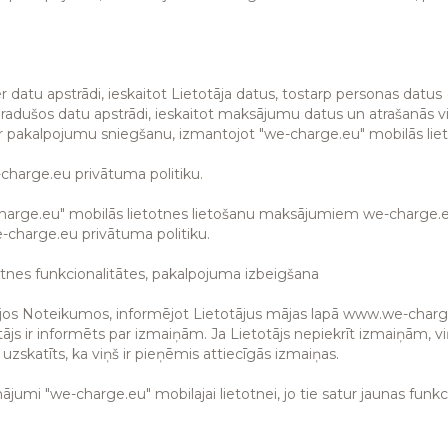
 datu apstrādi, ieskaitot Lietotāja datus, tostarp personas datus
 radušos datu apstrādi, ieskaitot maksājumu datus un atrašanās v
ar pakalpojumu sniegšanu, izmantojot "we-charge.eu" mobilās lie
-charge.eu privātuma politiku.
harge.eu" mobilās lietotnes lietošanu maksājumiem we-charge.eu u
-charge.eu privātuma politiku.
tnes funkcionalitātes, pakalpojuma izbeigšana
 šajos Noteikumos, informējot Lietotājus mājas lapā www.we-charg
tājs ir informēts par izmaiņām. Ja Lietotājs nepiekrīt izmaiņām, v
uzskatīts, ka viņš ir pieņēmis attiecīgās izmaiņas.
ājumi "we-charge.eu" mobilajai lietotnei, jo tie satur jaunas funk