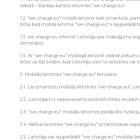
tekstā – Bankas kartes) lietotnes "we-charge.eu".
1.2. "we-charge.eu" mobilā lietotne tiek izmantota, pama
brīža, kad mobilā lietotne "we-charge.eu" ir lejupielādēta,
1.3. we-charge.eu informē Lietotāju par maksājuma iesp
terminālos.
1.4. Ar "we-charge.eu" mobilajā lietotnē veiktie pirkumi
brīža vai līdz brīdim, kad Lietotājs iziet no lietotnes vai t
2. Mobilās lietotnes "we-charge.eu" lietošana
2.1. Lai izmantotu mobilās lietotnes "we-charge.eu", Liet
2.2. Lietotājam ir nepieciešams autentificēties, ievado
2.3. "we-charge.eu" mobilās lietotnes piedāvāto funkciju
2.4. Aktīvai lietotnes "we-charge.eu" izmantošanai nepie
2.5. Lietotājs var lejupielādēt "we-charge.eu" mobilās li