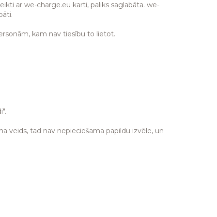
ikti ar we-charge.eu karti, paliks saglabāta. we-
āti.
ersonām, kam nav tiesību to lietot.
".
uma veids, tad nav nepieciešama papildu izvēle, un