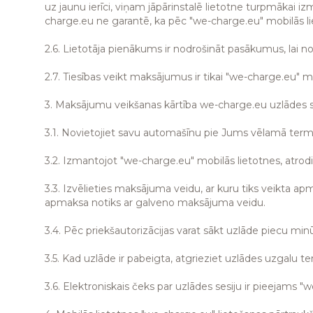
uz jaunu ierīci, viņam jāpārinstalē lietotne turpmākai i
charge.eu ne garantē, ka pēc "we-charge.eu" mobilās liet
2.6. Lietotāja pienākums ir nodrošināt pasākumus, lai n
2.7. Tiesības veikt maksājumus ir tikai "we-charge.eu" 
3. Maksājumu veikšanas kārtība we-charge.eu uzlādes s
3.1. Novietojiet savu automašīnu pie Jums vēlamā termin
3.2. Izmantojot "we-charge.eu" mobilās lietotnes, atrodie
3.3. Izvēlieties maksājuma veidu, ar kuru tiks veikta ap
apmaksa notiks ar galveno maksājuma veidu.
3.4. Pēc priekšautorizācijas varat sākt uzlāde piecu minū
3.5. Kad uzlāde ir pabeigta, atgrieziet uzlādes uzgalu ter
3.6. Elektroniskais čeks par uzlādes sesiju ir pieejams "