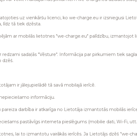
tojoties uz vienkāršu licenci, ko we-charge.eu ir izsniegusi Liet
 līdz tā tiek dzēsta.
ējām ar mobilās lietotnes "we-charge.eu" palīdzību, izmantojot l
 ir redzami sadaļās "Vēsture". Informācija par pirkumiem tiek sag
o dzēš.
otājam ir jālejupielādē tā savā mobilajā ierīcē.
t nepieciešamo informāciju.
 pareiza darbība ir atkarīga no Lietotāja izmantotās mobilās ierīc
ciešams pastāvīgs interneta pieslēgums (mobilie dati, Wi-Fi, utt.
etotnes, lai to izmantotu vairākās ierīcēs. Ja Lietotājs dzēš "we-ch