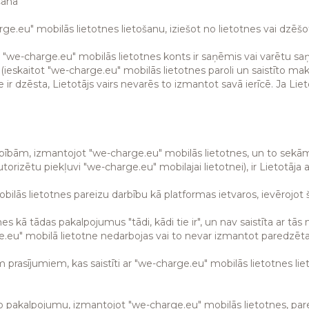
šana
arge.eu" mobilās lietotnes lietošanu, iziešot no lietotnes vai dzēšo
iņa "we-charge.eu" mobilās lietotnes konts ir saņēmis vai varētu s
(ieskaitot "we-charge.eu" mobilās lietotnes paroli un saistīto 
e ir dzēsta, Lietotājs vairs nevarēs to izmantot savā ierīcē. Ja Li
darbībām, izmantojot "we-charge.eu" mobilās lietotnes, un to sek
orizētu piekļuvi "we-charge.eu" mobilajai lietotnei), ir Lietotāja a
mobilās lietotnes pareizu darbību kā platformas ietvaros, ievērojo
es kā tādas pakalpojumus "tādi, kādi tie ir", un nav saistīta ar t
ge.eu" mobilā lietotne nedarbojas vai to nevar izmantot paredzēta
m prasījumiem, kas saistīti ar "we-charge.eu" mobilās lietotnes lie
to pakalpojumu, izmantojot "we-charge.eu" mobilās lietotnes, pa