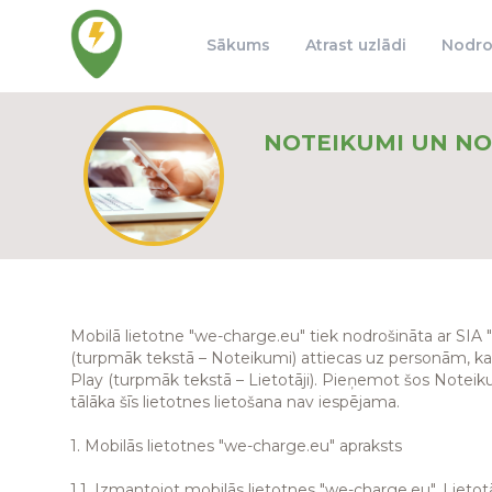
Sākums
Atrast uzlādi
Nodro
NOTEIKUMI UN NO
Mobilā lietotne "we-charge.eu" tiek nodrošināta ar SIA
(turpmāk tekstā – Noteikumi) attiecas uz personām, kas
Play (turpmāk tekstā – Lietotāji). Pieņemot šos Noteikum
tālāka šīs lietotnes lietošana nav iespējama.
1. Mobilās lietotnes "we-charge.eu" apraksts
1.1. Izmantojot mobilās lietotnes "we-charge.eu", Liet