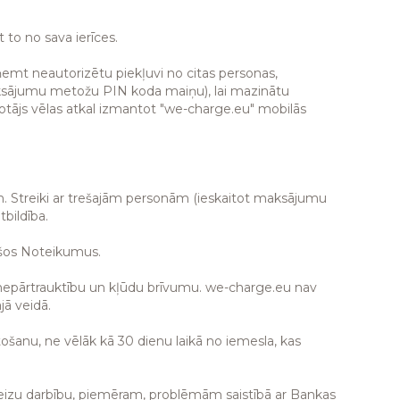
t to no sava ierīces.
aņemt neautorizētu piekļuvi no citas personas,
maksājumu metožu PIN koda maiņu), lai mazinātu
etotājs vēlas atkal izmantot "we-charge.eu" mobilās
ām. Streiki ar trešajām personām (ieskaitot maksājumu
tbildība.
t šos Noteikumus.
ās nepārtrauktību un kļūdu brīvumu. we-charge.eu nav
jā veidā.
tošanu, ne vēlāk kā 30 dienu laikā no iemesla, kas
reizu darbību, piemēram, problēmām saistībā ar Bankas