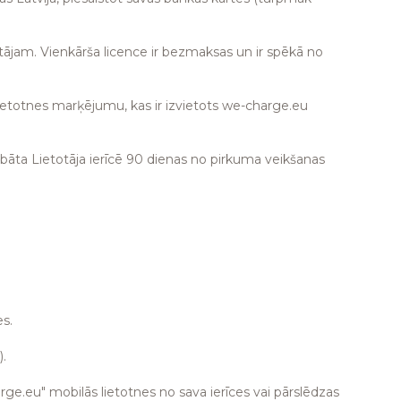
otājam. Vienkārša licence ir bezmaksas un ir spēkā no
ietotnes marķējumu, kas ir izvietots we-charge.eu
labāta Lietotāja ierīcē 90 dienas no pirkuma veikšanas
es.
).
arge.eu" mobilās lietotnes no sava ierīces vai pārslēdzas