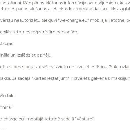
zmantošanai. Pēc pārinstalēšanas informācija par darījumiem, kas ve
otnes pārinstalēšanas ar Bankas karti veiktie darījumi tiks saglab
ovērstu neautorizētu piekļuvi "we-charge.eu" mobilajai lietotnei p
mobilās lietotnes reģistrētām personām.
tacijās
āla un izslēdziet dzinēju.
t uzlādes stacijas atrašanās vietu un izvēlieties ikonu "Sākt uzlādi
maksa. Ja sadaļā "Kartes iestatījumi" ir izvēlēts galvenais maksāj
šu laikā.
minālī.
we-charge.eu" mobilajā lietotnē sadaļā "Vēsture".