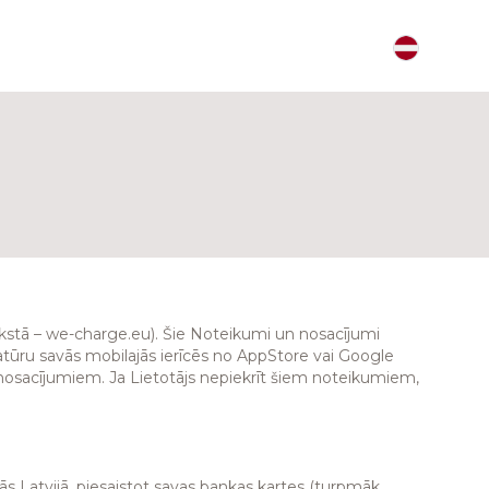
kstā – we-charge.eu). Šie Noteikumi un nosacījumi
tūru savās mobilajās ierīcēs no AppStore vai Google
em nosacījumiem. Ja Lietotājs nepiekrīt šiem noteikumiem,
s Latvijā, piesaistot savas bankas kartes (turpmāk