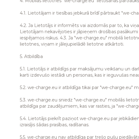
4. Mobilās lietotnes "we-charge.eu" lietošanas pārtrauk
4.1. Lietotājam ir tiesības jebkurā brīdī pārtraukt "we-ch
4.2. Ja Lietotājs ir informēts vai aizdomās par to, ka v
Lietotājam nekavējoties ir jāpieņem drošības pasākumi 
iespējamos riskus. 4.3. Ja "we-charge.eu" mobilā lietotn
lietotnes, viņam ir jālejupielādē lietotne atkārtoti.
5. Atbildība
5.1. Lietotājs ir atbildīgs par maksājumu veikšanu un 
karti izdevušo iestādi un personas, kas ir ieguvušas neaut
5.2. we-charge.eu ir atbildīga tikai par "we-charge.eu" 
5.3. we-charge.eu sniedz "we-charge.eu" mobilās lietotn
atbildīga par zaudējumiem, kas var rasties, ja "we-char
5.4. Lietotājs piekrīt paziņot we-charge.eu par jebkādie
izraisījis šādas prasības, radīšanas.
5.5. we-charge.eu nav atbildīga par trešo pušu piedāvā