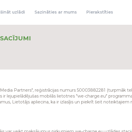
šināt uzlādi
Sazināties ar mums
Pierakstīties
SACĪJUMI
 "Media Partners", reģistrācijas numurs 50003882281 (turpmāk te
 ir lejupielādējušas mobilās lietotnes "we-charge.eu" programma
us, Lietotājs apliecina, ka ir izlasījis un piekrīt šeit noteiktaji
otājs var veikt maksājumus pirkumiem we-charge.eu uzlādes stacijā